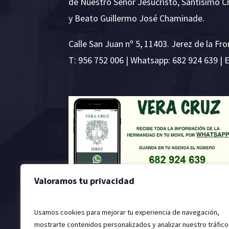
de Nuestro Señor Jesucristo, Santísimo C
y Beato Guillermo José Chaminade.
Calle San Juan nº 5, 11403. Jerez de la Fro
T:
956 752 006
| Whatsapp: 682 924 639 | 
Valoramos tu privacidad
Usamos cookies para mejorar tu experiencia de navegación,
mostrarte contenidos personalizados y analizar nuestro tráfico