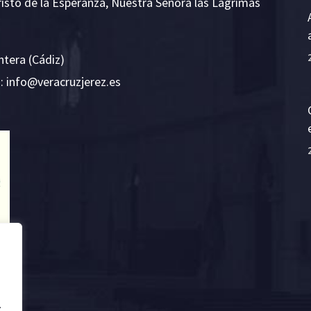
risto de la Esperanza, Nuestra Señora las Lágrimas
ntera (Cádiz)
E:
i
v@ofn
rcare
rejzu
se.ze
.