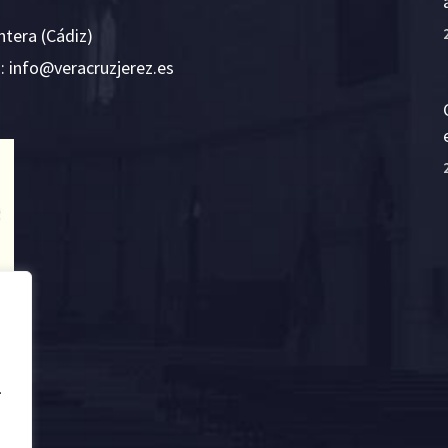
ntera (Cádiz)
E:
i
v@ofn
rcare
rejzu
se.ze
.