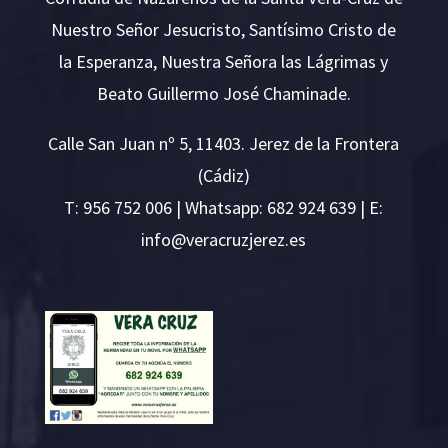
Nuestro Señor Jesucristo, Santísimo Cristo de
la Esperanza, Nuestra Señora las Lágrimas y
Beato Guillermo José Chaminade.
Calle San Juan nº 5, 11403. Jerez de la Frontera
(Cádiz)
T:
956 752 006
| Whatsapp: 682 924 639 | E:
i
v@ofn
rcare
rejzu
se.ze