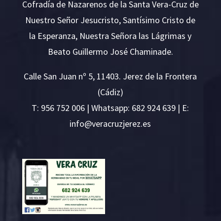
Cofradía de Nazarenos de la Santa Vera-Cruz de
Nuestro Señor Jesucristo, Santísimo Cristo de
la Esperanza, Nuestra Señora las Lágrimas y
Beato Guillermo José Chaminade.
Calle San Juan nº 5, 11403. Jerez de la Frontera
(Cádiz)
T:
956 752 006
| Whatsapp: 682 924 639 | E:
i
v@ofn
rcare
rejzu
se.ze