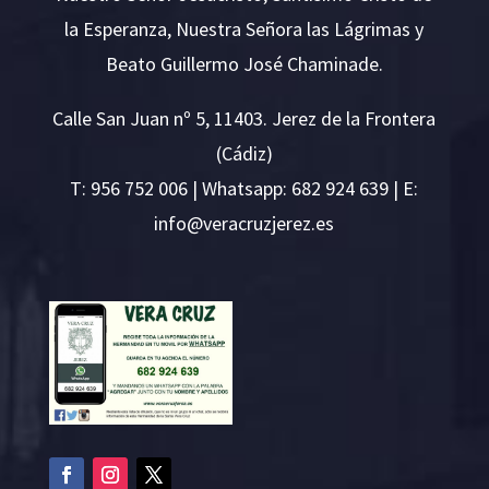
la Esperanza, Nuestra Señora las Lágrimas y
Beato Guillermo José Chaminade.
Calle San Juan nº 5, 11403. Jerez de la Frontera
(Cádiz)
T:
956 752 006
| Whatsapp: 682 924 639 | E:
i
v@ofn
rcare
rejzu
se.ze