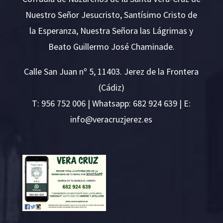
Nuestro Señor Jesucristo, Santísimo Cristo de
la Esperanza, Nuestra Señora las Lágrimas y
Beato Guillermo José Chaminade.
Calle San Juan nº 5, 11403. Jerez de la Frontera
(Cádiz)
T:
956 752 006
| Whatsapp: 682 924 639 | E:
i
v@ofn
rcare
rejzu
se.ze