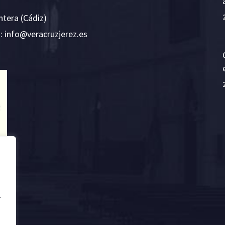
ntera (Cádiz)
E:
i
v@ofn
rcare
rejzu
se.ze
.