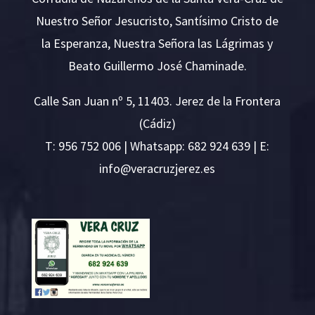
Nuestro Señor Jesucristo, Santísimo Cristo de
la Esperanza, Nuestra Señora las Lágrimas y
Beato Guillermo José Chaminade.
Calle San Juan nº 5, 11403. Jerez de la Frontera
(Cádiz)
T:
956 752 006
| Whatsapp: 682 924 639 | E:
i
v@ofn
rcare
rejzu
se.ze