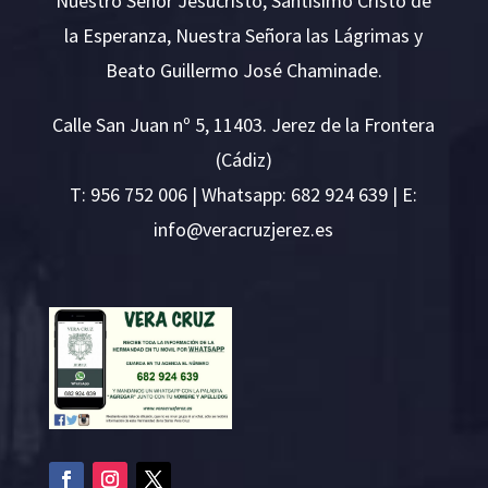
Nuestro Señor Jesucristo, Santísimo Cristo de
la Esperanza, Nuestra Señora las Lágrimas y
Beato Guillermo José Chaminade.
Calle San Juan nº 5, 11403. Jerez de la Frontera
(Cádiz)
T:
956 752 006
| Whatsapp: 682 924 639 | E:
i
v@ofn
rcare
rejzu
se.ze