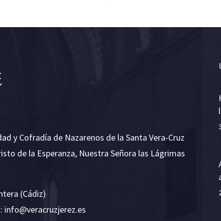
dad y Cofradía de Nazarenos de la Santa Vera-Cruz
risto de la Esperanza, Nuestra Señora las Lágrimas
ntera (Cádiz)
E:
i
v@ofn
rcare
rejzu
se.ze