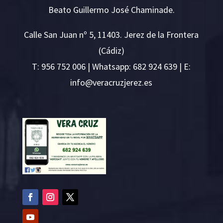
Beato Guillermo José Chaminade.
Calle San Juan nº 5, 11403. Jerez de la Frontera
(Cádiz)
T:
956 752 006
| Whatsapp: 682 924 639 | E:
i
v@ofn
rcare
rejzu
se.ze