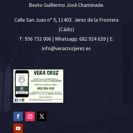
Beato Guillermo José Chaminade.
Calle San Juan nº 5, 11403. Jerez de la Frontera
(Cádiz)
T:
956 752 006
| Whatsapp: 682 924 639 | E:
i
v@ofn
rcare
rejzu
se.ze