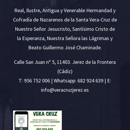
Real, Ilustre, Antigua y Venerable Hermandad y
Cofradía de Nazarenos de la Santa Vera-Cruz de
Nuestro Señor Jesucristo, Santísimo Cristo de
la Esperanza, Nuestra Señora las Lágrimas y
Beato Guillermo José Chaminade.
Calle San Juan nº 5, 11403. Jerez de la Frontera
(Cádiz)
T:
956 752 006
| Whatsapp: 682 924 639 | E:
i
v@ofn
rcare
rejzu
se.ze