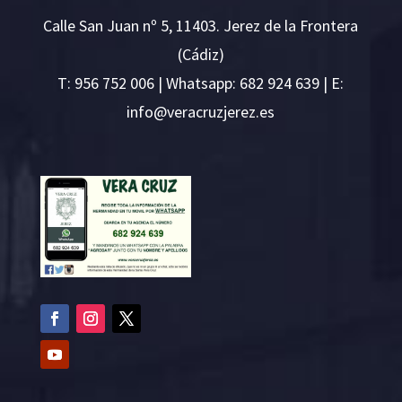
Calle San Juan nº 5, 11403. Jerez de la Frontera
(Cádiz)
T:
956 752 006
| Whatsapp: 682 924 639 | E:
i
v@ofn
rcare
rejzu
se.ze