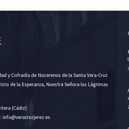
dad y Cofradía de Nazarenos de la Santa Vera-Cruz
risto de la Esperanza, Nuestra Señora las Lágrimas
ntera (Cádiz)
E:
i
v@ofn
rcare
rejzu
se.ze