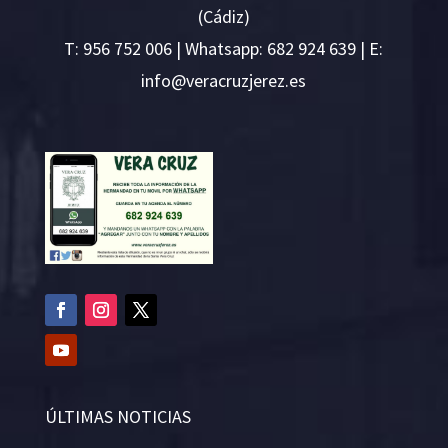
(Cádiz)
T:
956 752 006
| Whatsapp: 682 924 639 | E:
i
v@ofn
rcare
rejzu
se.ze
ÚLTIMAS NOTICIAS