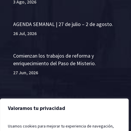
3 Ago, 2026
AGENDA SEMANAL | 27 de julio – 2 de agosto.
26 Jul, 2026
Comienzan los trabajos de reforma y
enriquecimiento del Paso de Misterio.
27 Jun, 2026
Valoramos tu privacidad
2022 © Hermandad de la Santa Vera Cruz, Jerez de
la Frontera
Usamos cookies para mejorar tu experiencia de navegación,