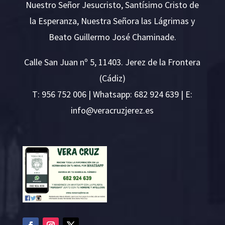
Nuestro Señor Jesucristo, Santísimo Cristo de
la Esperanza, Nuestra Señora las Lágrimas y
Beato Guillermo José Chaminade.
Calle San Juan nº 5, 11403. Jerez de la Frontera
(Cádiz)
T:
956 752 006
| Whatsapp: 682 924 639 | E:
i
v@ofn
rcare
rejzu
se.ze