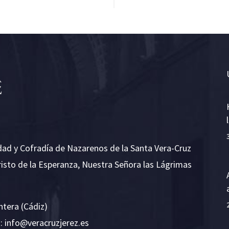
dad y Cofradía de Nazarenos de la Santa Vera-Cruz
risto de la Esperanza, Nuestra Señora las Lágrimas
ntera (Cádiz)
E:
i
v@ofn
rcare
rejzu
se.ze