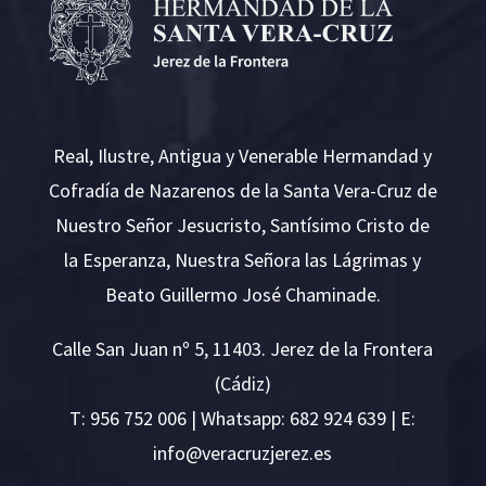
Real, Ilustre, Antigua y Venerable Hermandad y
Cofradía de Nazarenos de la Santa Vera-Cruz de
Nuestro Señor Jesucristo, Santísimo Cristo de
la Esperanza, Nuestra Señora las Lágrimas y
Beato Guillermo José Chaminade.
Calle San Juan nº 5, 11403. Jerez de la Frontera
(Cádiz)
T:
956 752 006
| Whatsapp: 682 924 639 | E:
i
v@ofn
rcare
rejzu
se.ze