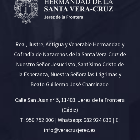
Real, Ilustre, Antigua y Venerable Hermandad y
Cofradía de Nazarenos de la Santa Vera-Cruz de
Nuestro Señor Jesucristo, Santísimo Cristo de
la Esperanza, Nuestra Señora las Lágrimas y
Beato Guillermo José Chaminade.
Calle San Juan nº 5, 11403. Jerez de la Frontera
(Cádiz)
T:
956 752 006
| Whatsapp: 682 924 639 | E:
i
v@ofn
rcare
rejzu
se.ze