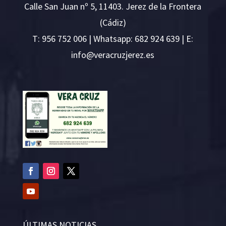
Calle San Juan nº 5, 11403. Jerez de la Frontera
(Cádiz)
T:
956 752 006
| Whatsapp: 682 924 639 | E:
i
v@ofn
rcare
rejzu
se.ze
ÚLTIMAS NOTICIAS