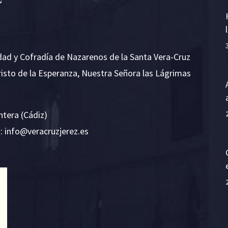
dad y Cofradía de Nazarenos de la Santa Vera-Cruz
risto de la Esperanza, Nuestra Señora las Lágrimas
ntera (Cádiz)
E:
i
v@ofn
rcare
rejzu
se.ze