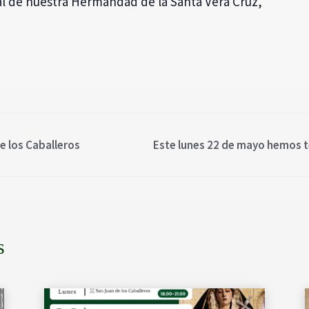
tual de nuestra Hermandad de la Santa Vera Cruz,
e los Caballeros
Este lunes 22 de mayo hemos te
s