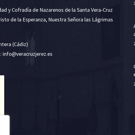
dad y Cofradía de Nazarenos de la Santa Vera-Cruz
risto de la Esperanza, Nuestra Señora las Lágrimas
ntera (Cádiz)
E:
i
v@ofn
rcare
rejzu
se.ze