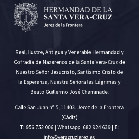
Real, Ilustre, Antigua y Venerable Hermandad y
Cofradía de Nazarenos de la Santa Vera-Cruz de
Nuestro Señor Jesucristo, Santísimo Cristo de
la Esperanza, Nuestra Señora las Lágrimas y
Beato Guillermo José Chaminade.
Calle San Juan nº 5, 11403. Jerez de la Frontera
(Cádiz)
T:
956 752 006
| Whatsapp: 682 924 639 | E:
i
v@ofn
rcare
rejzu
se.ze