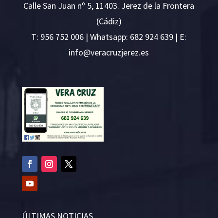
Calle San Juan nº 5, 11403. Jerez de la Frontera
(Cádiz)
T:
956 752 006
| Whatsapp: 682 924 639 | E:
i
v@ofn
rcare
rejzu
se.ze
ÚLTIMAS NOTICIAS