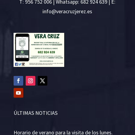
T:
956 752 006
| Whatsapp: 682 924 639 | E:
i
v@ofn
rcare
rejzu
se.ze
ÚLTIMAS NOTICIAS
Horario de verano para la visita de los lunes.