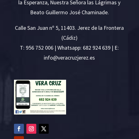
la Esperanza, Nuestra Señora las Lágrimas y
Beato Guillermo José Chaminade.
Calle San Juan nº 5, 11403. Jerez de la Frontera
(Cádiz)
T:
956 752 006
| Whatsapp: 682 924 639 | E:
i
v@ofn
rcare
rejzu
se.ze