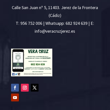
Calle San Juan nº 5, 11403. Jerez de la Frontera
(Cádiz)
T:
956 752 006
| Whatsapp: 682 924 639 | E:
i
v@ofn
rcare
rejzu
se.ze