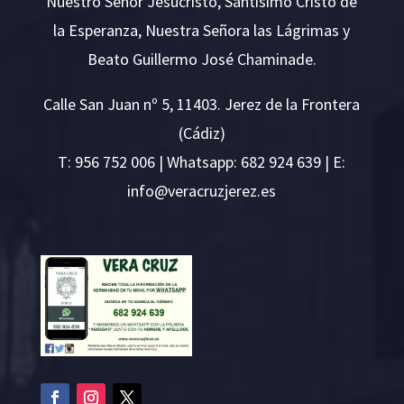
Nuestro Señor Jesucristo, Santísimo Cristo de
la Esperanza, Nuestra Señora las Lágrimas y
Beato Guillermo José Chaminade.
Calle San Juan nº 5, 11403. Jerez de la Frontera
(Cádiz)
T:
956 752 006
| Whatsapp: 682 924 639 | E:
i
v@ofn
rcare
rejzu
se.ze