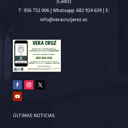
(Cádiz)
T:
956 752 006
| Whatsapp: 682 924 639 | E:
i
v@ofn
rcare
rejzu
se.ze
ÚLTIMAS NOTICIAS