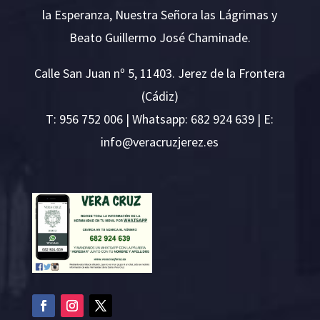
la Esperanza, Nuestra Señora las Lágrimas y
Beato Guillermo José Chaminade.
Calle San Juan nº 5, 11403. Jerez de la Frontera
(Cádiz)
T:
956 752 006
| Whatsapp: 682 924 639 | E:
i
v@ofn
rcare
rejzu
se.ze