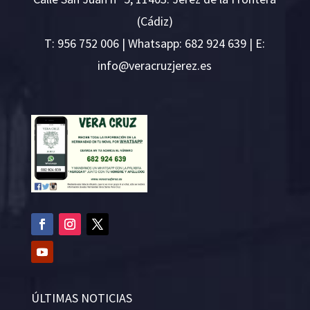
(Cádiz)
T:
956 752 006
| Whatsapp: 682 924 639 | E:
i
v@ofn
rcare
rejzu
se.ze
ÚLTIMAS NOTICIAS