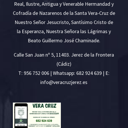
Real, Ilustre, Antigua y Venerable Hermandad y
Cofradía de Nazarenos de la Santa Vera-Cruz de
Nuestro Señor Jesucristo, Santísimo Cristo de
la Esperanza, Nuestra Señora las Lágrimas y
Beato Guillermo José Chaminade.
Calle San Juan nº 5, 11403. Jerez de la Frontera
(Cádiz)
T:
956 752 006
| Whatsapp: 682 924 639 | E:
i
v@ofn
rcare
rejzu
se.ze