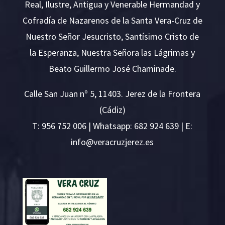
Real, Ilustre, Antigua y Venerable Hermandad y
Cofradía de Nazarenos de la Santa Vera-Cruz de
Nuestro Señor Jesucristo, Santísimo Cristo de
la Esperanza, Nuestra Señora las Lágrimas y
Beato Guillermo José Chaminade.
Calle San Juan nº 5, 11403. Jerez de la Frontera
(Cádiz)
T:
956 752 006
| Whatsapp: 682 924 639 | E:
i
v@ofn
rcare
rejzu
se.ze