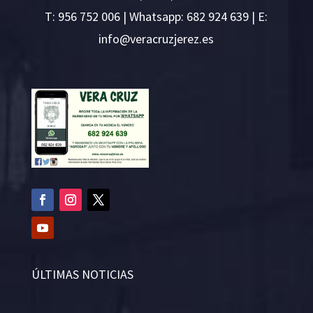
T:
956 752 006
| Whatsapp: 682 924 639 | E:
i
v@ofn
rcare
rejzu
se.ze
ÚLTIMAS NOTICIAS