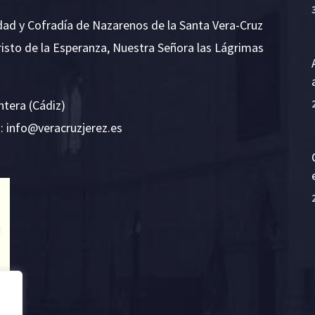
dad y Cofradía de Nazarenos de la Santa Vera-Cruz
risto de la Esperanza, Nuestra Señora las Lágrimas
ntera (Cádiz)
E:
i
v@ofn
rcare
rejzu
se.ze