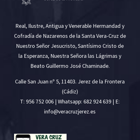
Real, Ilustre, Antigua y Venerable Hermandad y
Cofradía de Nazarenos de la Santa Vera-Cruz de
Nuestro Señor Jesucristo, Santísimo Cristo de
la Esperanza, Nuestra Señora las Lágrimas y
Beato Guillermo José Chaminade.
Calle San Juan nº 5, 11403. Jerez de la Frontera
(Cádiz)
T:
956 752 006
| Whatsapp: 682 924 639 | E:
i
v@ofn
rcare
rejzu
se.ze