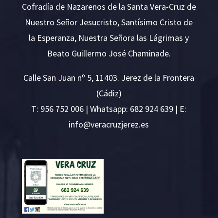
Cofradía de Nazarenos de la Santa Vera-Cruz de
Nuestro Señor Jesucristo, Santísimo Cristo de
la Esperanza, Nuestra Señora las Lágrimas y
Beato Guillermo José Chaminade.
Calle San Juan nº 5, 11403. Jerez de la Frontera
(Cádiz)
T:
956 752 006
| Whatsapp: 682 924 639 | E:
i
v@ofn
rcare
rejzu
se.ze