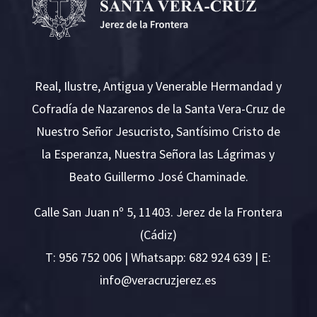
Real, Ilustre, Antigua y Venerable Hermandad y
Cofradía de Nazarenos de la Santa Vera-Cruz de
Nuestro Señor Jesucristo, Santísimo Cristo de
la Esperanza, Nuestra Señora las Lágrimas y
Beato Guillermo José Chaminade.
Calle San Juan nº 5, 11403. Jerez de la Frontera
(Cádiz)
T:
956 752 006
| Whatsapp: 682 924 639 | E:
i
v@ofn
rcare
rejzu
se.ze