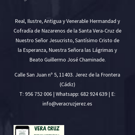
Real, Ilustre, Antigua y Venerable Hermandad y
Cofradía de Nazarenos de la Santa Vera-Cruz de
Nuestro Señor Jesucristo, Santísimo Cristo de
la Esperanza, Nuestra Señora las Lágrimas y
Beato Guillermo José Chaminade.
Calle San Juan nº 5, 11403. Jerez de la Frontera
(Cádiz)
T:
956 752 006
| Whatsapp: 682 924 639 | E:
i
v@ofn
rcare
rejzu
se.ze