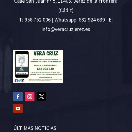
Calle San Juan nº 5, 11403. Jerez de la Frontera
(Cádiz)
T:
956 752 006
| Whatsapp: 682 924 639 | E:
i
v@ofn
rcare
rejzu
se.ze
ÚLTIMAS NOTICIAS