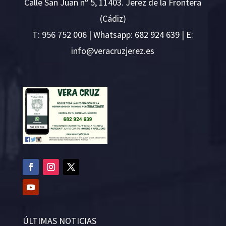
Calle San Juan nº 5, 11403. Jerez de la Frontera
(Cádiz)
T:
956 752 006
| Whatsapp: 682 924 639 | E:
i
v@ofn
rcare
rejzu
se.ze
ÚLTIMAS NOTICIAS