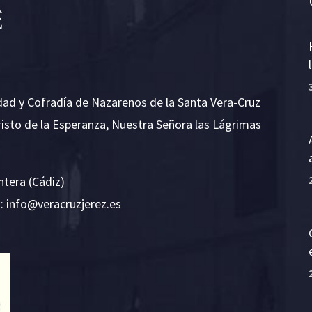
dad y Cofradía de Nazarenos de la Santa Vera-Cruz
risto de la Esperanza, Nuestra Señora las Lágrimas
ntera (Cádiz)
E:
i
v@ofn
rcare
rejzu
se.ze