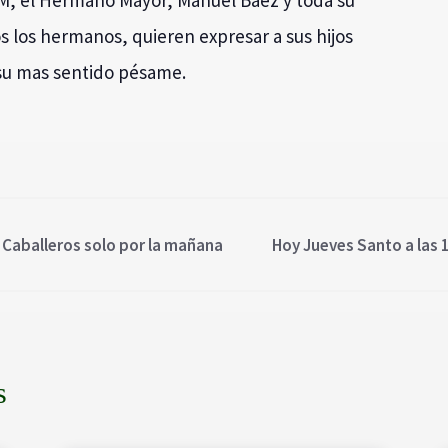
M, el Hermano Mayor, Manuel Báez y toda su
 los hermanos, quieren expresar a sus hijos
, su mas sentido pésame.
s Caballeros solo por la mañana
Hoy Jueves Santo a las
s