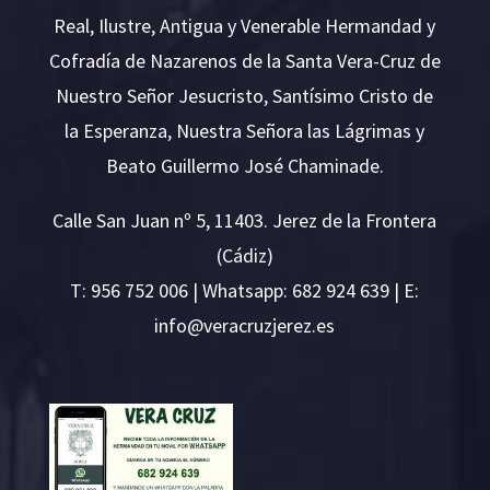
Real, Ilustre, Antigua y Venerable Hermandad y
Cofradía de Nazarenos de la Santa Vera-Cruz de
Nuestro Señor Jesucristo, Santísimo Cristo de
la Esperanza, Nuestra Señora las Lágrimas y
Beato Guillermo José Chaminade.
Calle San Juan nº 5, 11403. Jerez de la Frontera
(Cádiz)
T:
956 752 006
| Whatsapp: 682 924 639 | E:
i
v@ofn
rcare
rejzu
se.ze