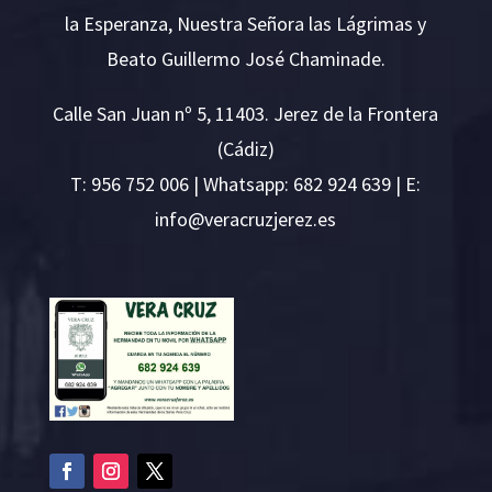
la Esperanza, Nuestra Señora las Lágrimas y
Beato Guillermo José Chaminade.
Calle San Juan nº 5, 11403. Jerez de la Frontera
(Cádiz)
T:
956 752 006
| Whatsapp: 682 924 639 | E:
i
v@ofn
rcare
rejzu
se.ze