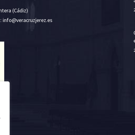
ntera (Cádiz)
E:
i
v@ofn
rcare
rejzu
se.ze
.