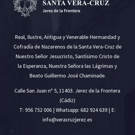
Real, Ilustre, Antigua y Venerable Hermandad y
Cofradía de Nazarenos de la Santa Vera-Cruz de
Nuestro Señor Jesucristo, Santísimo Cristo de
la Esperanza, Nuestra Señora las Lágrimas y
Beato Guillermo José Chaminade.
Calle San Juan nº 5, 11403. Jerez de la Frontera
(Cádiz)
T:
956 752 006
| Whatsapp: 682 924 639 | E:
i
v@ofn
rcare
rejzu
se.ze