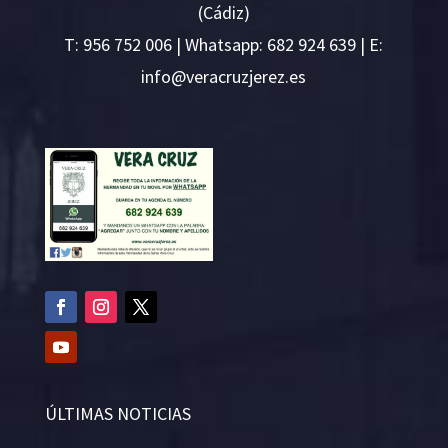
(Cádiz)
T:
956 752 006
| Whatsapp: 682 924 639 | E:
i
v@ofn
rcare
rejzu
se.ze
ÚLTIMAS NOTICIAS