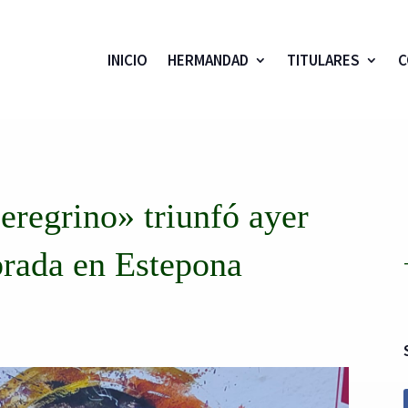
INICIO
HERMANDAD
TITULARES
C
regrino» triunfó ayer
brada en Estepona