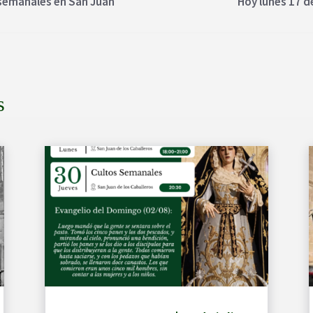
 semanales en San Juan
Hoy lunes 17 de
s